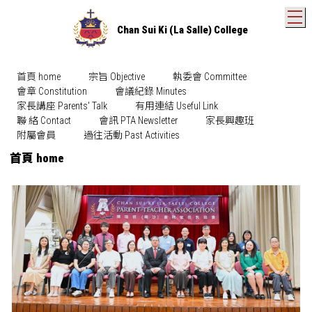
T
Chan Sui Ki (La Salle) College
首頁 home
宗旨 Objective
執委會 Committee
會章 Constitution
會議紀錄 Minutes
家長講座 Parents' Talk
有用連結 Useful Link
聯 絡 Contact
會訊 PTA Newsletter
家長興趣班
附屬會員
過往活動 Past Activities
首頁 home