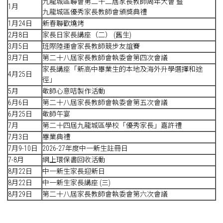
九龍城區聯會第二十二屆家長教師周年大會 暨
1月
九龍城區優秀家長教師會頒獎典禮
1月24日
新春聯歡燒烤
2月8日
家長日家長講座（二） (舊生)
3月5日
班際陸運會家長教師競步友誼賽
3月7日
第二十八屆家長教師會執委會第四次會議
家長講座「新高中畢業生的本地及海外升學選擇和途
4月25日
徑」
5月
敬師心意咭製作活動
6月6日
第二十八屆家長教師會執委會第五次會議
6月25日
敬師午宴
7月
第二十四屆九龍城區學校「優秀家長」嘉許禮
7月3日
畢業典禮
7月9-10日
2026-27年度中一新生註冊日
7-8月
網上環保書回收活動
8月22日
中一新生家長迎新日
8月22日
中一新生家長講座 (三)
8月29日
第二十八屆家長教師會執委會第六次會議