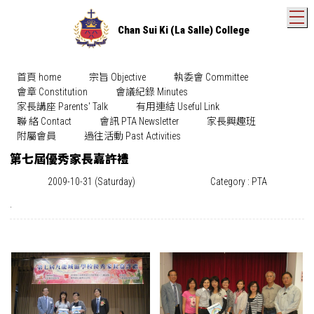
T
Chan Sui Ki (La Salle) College
首頁 home
宗旨 Objective
執委會 Committee
會章 Constitution
會議紀錄 Minutes
家長講座 Parents' Talk
有用連結 Useful Link
聯 絡 Contact
會訊 PTA Newsletter
家長興趣班
附屬會員
過往活動 Past Activities
第七屆優秀家長嘉許禮
2009-10-31 (Saturday)
Category : PTA
.