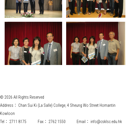
© 2026 All Rights Reserved
Address：
Chan Sui Ki (La Salle) College, 4 Sheung Wo Street Homantin
Kowloon
Tel：
2711 8175
Fax：
2762 1550
Email：
info@csklsc.edu.hk