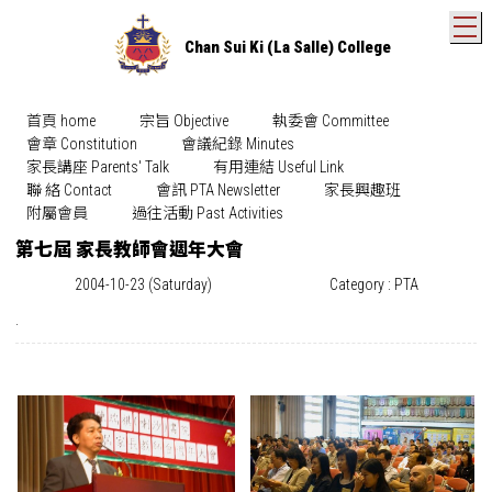
T
Chan Sui Ki (La Salle) College
首頁 home
宗旨 Objective
執委會 Committee
會章 Constitution
會議紀錄 Minutes
家長講座 Parents' Talk
有用連結 Useful Link
聯 絡 Contact
會訊 PTA Newsletter
家長興趣班
附屬會員
過往活動 Past Activities
第七屆 家長教師會週年大會
2004-10-23 (Saturday)
Category : PTA
.