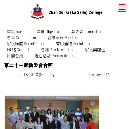
T
Chan Sui Ki (La Salle) College
首頁 home
宗旨 Objective
執委會 Committee
會章 Constitution
會議紀錄 Minutes
家長講座 Parents' Talk
有用連結 Useful Link
聯 絡 Contact
會訊 PTA Newsletter
家長興趣班
附屬會員
過往活動 Past Activities
第二十一屆執委會合照
2018-10-13 (Saturday)
Category : PTA