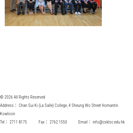
© 2026 All Rights Reserved
Address：
Chan Sui Ki (La Salle) College, 4 Sheung Wo Street Homantin
Kowloon
Tel：
2711 8175
Fax：
2762 1550
Email：
info@csklsc.edu.hk