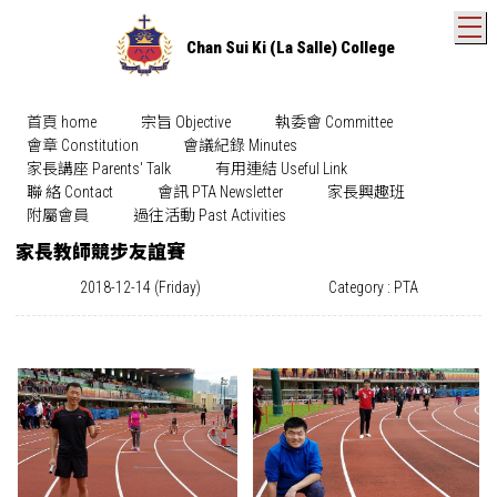
T
Chan Sui Ki (La Salle) College
首頁 home
宗旨 Objective
執委會 Committee
會章 Constitution
會議紀錄 Minutes
家長講座 Parents' Talk
有用連結 Useful Link
聯 絡 Contact
會訊 PTA Newsletter
家長興趣班
附屬會員
過往活動 Past Activities
家長教師競步友誼賽
2018-12-14 (Friday)
Category : PTA