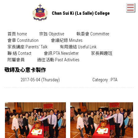
T
Chan Sui Ki (La Salle) College
首頁 home
宗旨 Objective
執委會 Committee
會章 Constitution
會議紀錄 Minutes
家長講座 Parents' Talk
有用連結 Useful Link
聯 絡 Contact
會訊 PTA Newsletter
家長興趣班
附屬會員
過往活動 Past Activities
敬師及心意卡製作
2017-05-04 (Thursday)
Category : PTA