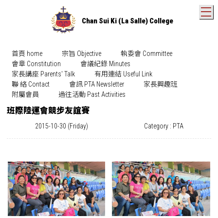
T
Chan Sui Ki (La Salle) College
首頁 home
宗旨 Objective
執委會 Committee
會章 Constitution
會議紀錄 Minutes
家長講座 Parents' Talk
有用連結 Useful Link
聯 絡 Contact
會訊 PTA Newsletter
家長興趣班
附屬會員
過往活動 Past Activities
班際陸運會競步友誼賽
2015-10-30 (Friday)
Category : PTA