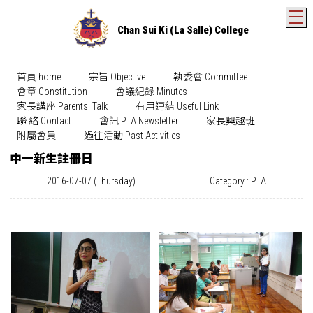
T
Chan Sui Ki (La Salle) College
首頁 home
宗旨 Objective
執委會 Committee
會章 Constitution
會議紀錄 Minutes
家長講座 Parents' Talk
有用連結 Useful Link
聯 絡 Contact
會訊 PTA Newsletter
家長興趣班
附屬會員
過往活動 Past Activities
中一新生註冊日
2016-07-07 (Thursday)
Category : PTA