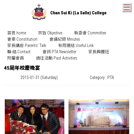
T
Chan Sui Ki (La Salle) College
首頁 home
宗旨 Objective
執委會 Committee
會章 Constitution
會議紀錄 Minutes
家長講座 Parents' Talk
有用連結 Useful Link
聯 絡 Contact
會訊 PTA Newsletter
家長興趣班
附屬會員
過往活動 Past Activities
45周年校慶晚宴
2015-01-31 (Saturday)
Category : PTA