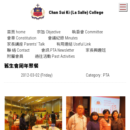
T
Chan Sui Ki (La Salle) College
首頁 home
宗旨 Objective
執委會 Committee
會章 Constitution
會議紀錄 Minutes
家長講座 Parents' Talk
有用連結 Useful Link
聯 絡 Contact
會訊 PTA Newsletter
家長興趣班
附屬會員
過往活動 Past Activities
舊生會周年聚餐
2012-03-02 (Friday)
Category : PTA