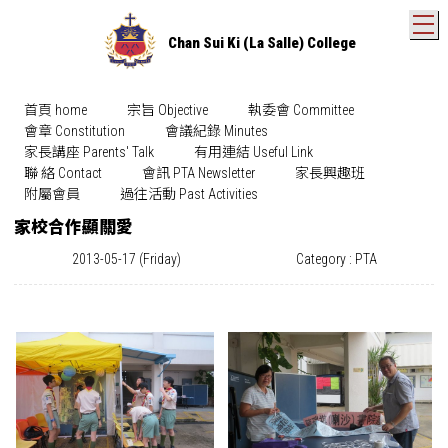
T
Chan Sui Ki (La Salle) College
首頁 home
宗旨 Objective
執委會 Committee
會章 Constitution
會議紀錄 Minutes
家長講座 Parents' Talk
有用連結 Useful Link
聯 絡 Contact
會訊 PTA Newsletter
家長興趣班
附屬會員
過往活動 Past Activities
家校合作顯關愛
2013-05-17 (Friday)
Category : PTA