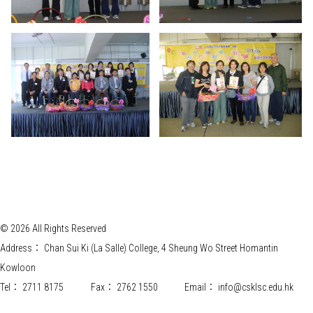
© 2026 All Rights Reserved
Address：
Chan Sui Ki (La Salle) College, 4 Sheung Wo Street Homantin
Kowloon
Tel：
2711 8175
Fax：
2762 1550
Email：
info@csklsc.edu.hk