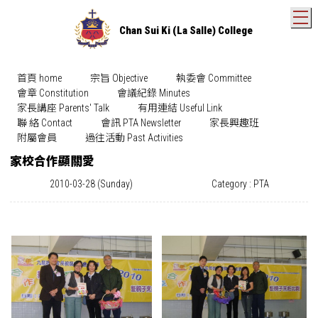
T
Chan Sui Ki (La Salle) College
首頁 home
宗旨 Objective
執委會 Committee
會章 Constitution
會議紀錄 Minutes
家長講座 Parents' Talk
有用連結 Useful Link
聯 絡 Contact
會訊 PTA Newsletter
家長興趣班
附屬會員
過往活動 Past Activities
家校合作顯關愛
2010-03-28 (Sunday)
Category : PTA