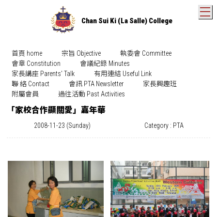
T
Chan Sui Ki (La Salle) College
首頁 home
宗旨 Objective
執委會 Committee
會章 Constitution
會議紀錄 Minutes
家長講座 Parents' Talk
有用連結 Useful Link
聯 絡 Contact
會訊 PTA Newsletter
家長興趣班
附屬會員
過往活動 Past Activities
「家校合作顯關愛」嘉年華
2008-11-23 (Sunday)
Category : PTA