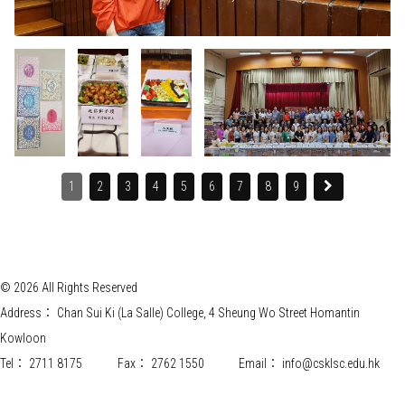
1
2
3
4
5
6
7
8
9
© 2026 All Rights Reserved
Address：
Chan Sui Ki (La Salle) College, 4 Sheung Wo Street Homantin
Kowloon
Tel：
2711 8175
Fax：
2762 1550
Email：
info@csklsc.edu.hk