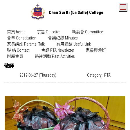
T
Chan Sui Ki (La Salle) College
首頁 home
宗旨 Objective
執委會 Committee
會章 Constitution
會議紀錄 Minutes
家長講座 Parents' Talk
有用連結 Useful Link
聯 絡 Contact
會訊 PTA Newsletter
家長興趣班
附屬會員
過往活動 Past Activities
敬師
2019-06-27 (Thursday)
Category : PTA