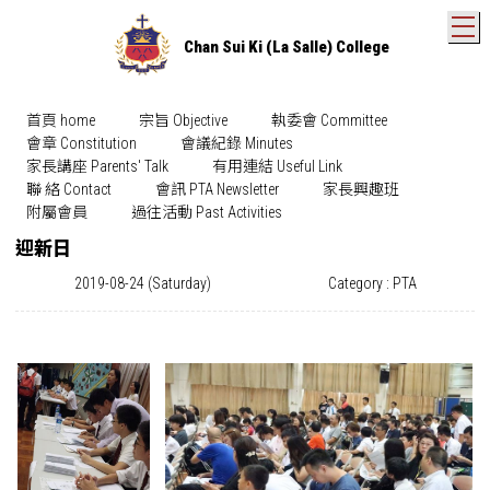
T
Chan Sui Ki (La Salle) College
首頁 home
宗旨 Objective
執委會 Committee
會章 Constitution
會議紀錄 Minutes
家長講座 Parents' Talk
有用連結 Useful Link
聯 絡 Contact
會訊 PTA Newsletter
家長興趣班
附屬會員
過往活動 Past Activities
迎新日
2019-08-24 (Saturday)
Category : PTA