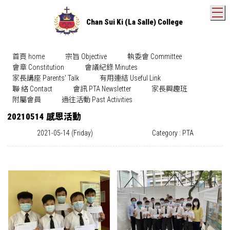
T
Chan Sui Ki (La Salle) College
首頁 home
宗旨 Objective
執委會 Committee
會章 Constitution
會議紀錄 Minutes
家長講座 Parents' Talk
有用連結 Useful Link
聯 絡 Contact
會訊 PTA Newsletter
家長興趣班
附屬會員
過往活動 Past Activities
20210514 感恩活動
2021-05-14 (Friday)
Category : PTA