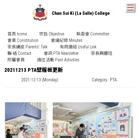
T
Chan Sui Ki (La Salle) College
首頁 home
宗旨 Objective
執委會 Committee
會章 Constitution
會議紀錄 Minutes
家長講座 Parents' Talk
有用連結 Useful Link
聯 絡 Contact
會訊 PTA Newsletter
家長興趣班
附屬會員
過往活動 Past Activities
20211213 PTA壁報板更新
2021-12-13 (Monday)
Category : PTA