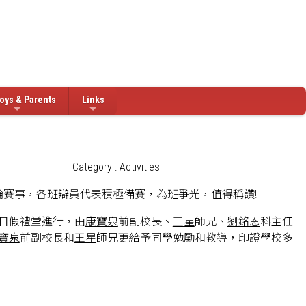
oys & Parents
Links
Category : Activities
多輪賽事，各班辯員代表積極備賽，為班爭光，值得稱讚!
2日假禮堂進行，由
康寶泉
前副校長、
王星
師兄、
劉銘恩
科主任
寶泉
前副校長和
王星
師兄更給予同學勉勵和教導，印證學校多