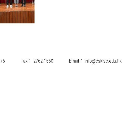
175
Fax：
2762 1550
Email：
info@csklsc.edu.hk