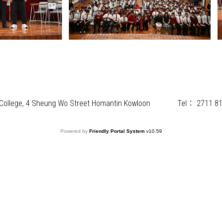
) College, 4 Sheung Wo Street Homantin Kowloon
Tel：
2711 8
Powered by
Friendly Portal System
v
10.59