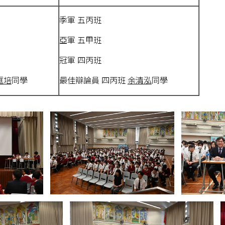
季軍 五丙班
亞軍 五甲班
冠軍 四丙班
㑌培
同學
最佳辯論員 四丙班
余清泓
同學