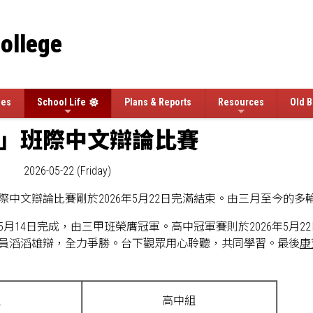
College
ees
School Life
Plans & Reports
Resources
Old B
」班際中文辯論比賽
2026-05-22 (Friday)
際中文辯論比賽剛於2026年5月22日完滿結束。由三月至今的
年5月14日完成，由三甲班榮膺冠軍。高中冠軍賽則於2026年5月2
員滔滔雄辯，全力爭勝。台下觀眾用心聆聽，共同學習。最後
康
組
高中組