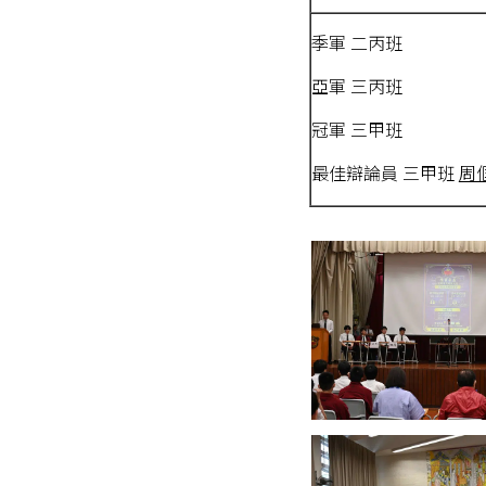
季軍 二丙班
亞軍 三丙班
冠軍 三甲班
最佳辯論員 三甲班
周