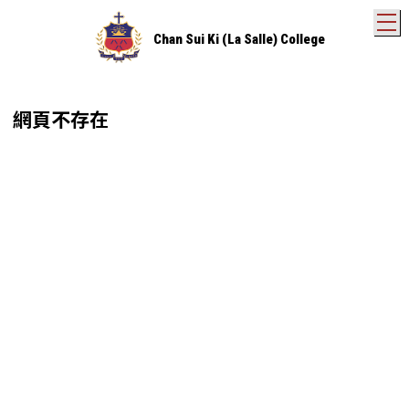
T
Chan Sui Ki (La Salle) College
網頁不存在