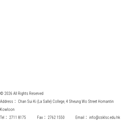
© 2026 All Rights Reserved
Address：
Chan Sui Ki (La Salle) College, 4 Sheung Wo Street Homantin
Kowloon
Tel：
2711 8175
Fax：
2762 1550
Email：
info@csklsc.edu.hk