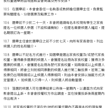
長校董選舉將由現屆執委會商議及另作安排。
10.5 在選舉前，本會會委任一名執委或教師擔任選舉主任，負責監
察有關提名、分發選票及點票工作。
10.6 選舉前不少於二十一天，本會將邀請每名本校現有學生之家長
提名一位候選人參選（不設和議機制），但提名需要候選人確認，提
名期限訂為一星期。
10.7 選舉主任會於選舉日之前不少於七天，向所有家長發信，列出
候選人的姓名和簡介。
10.8 選舉以不記名方式進行。如選舉是選出家長校董及/或替代家長
校董，獲得最多選票的候選人，會獲提名註冊為家長校董；獲得次多
選票的候選人，會獲提名註冊為替代家長校董。如兩個或以上候選人
得票相同，將會立刻就相同票數的候選人進行第二輪投票。若第二輪
投票仍出現兩個或以上候選人得票相同，則由本會安排以抽籤方式決
定當選人。 如候選人只得一人，則候選人將自動當選。
10.9 落選的候選人可在選舉結果公佈後一星期內，以書面方式向家
教會提出上訴。本會會授權校方作出調查，並在接獲投訴後兩星期內
作出裁決。
10.10 若家長校董的子弟在他/她的校董任期內不再是本校的現有學