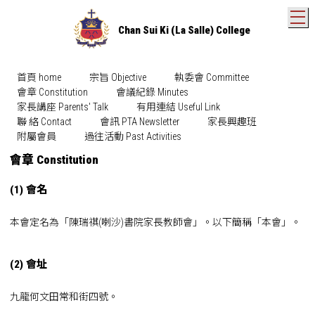
T
Chan Sui Ki (La Salle) College
首頁 home
宗旨 Objective
執委會 Committee
會章 Constitution
會議紀錄 Minutes
家長講座 Parents' Talk
有用連結 Useful Link
聯 絡 Contact
會訊 PTA Newsletter
家長興趣班
附屬會員
過往活動 Past Activities
會章 Constitution
(1) 會名
本會定名為「陳瑞祺(喇沙)書院家長教師會」。以下簡稱「本會」。
(2) 會址
九龍何文田常和街四號。