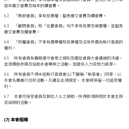
首年繳交會費及每年的續會費。
6.2 「教師會員」享有投票權，豁免繳交會費及續會費。
6.3 「顧問會員」和「名譽會員」均不享有投票及被選權，並豁免
繳交會費及續會費。
6.4 「附屬會員」不享有選舉權和投票權及沒有參選為執行委員的
權利。
6.5 所有會員有義務遵守會章之規則及服從會員大會通過的決議，
並須積極參與及協助本會舉辦之活動，如提供人力或物力資源。
6.6 所有會員不得未經執行委員會(以下簡稱「執委會」)同意，以
本會名義進行任何活動，凡違反此項規定， 本會將保留一切追究權
利。
6.7 本會可接受會員及其他人士之捐助，所得款項將用於本會主辦
或協辦的活動。
(7) 本會組織