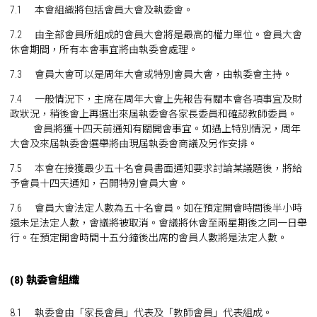
7.1 本會組織將包括會員大會及執委會。
7.2 由全部會員所組成的會員大會將是最高的權力單位。會員大會
休會期間，所有本會事宜將由執委會處理。
7.3 會員大會可以是周年大會或特別會員大會，由執委會主持。
7.4 一般情況下，主席在周年大會上先報告有關本會各項事宜及財
政狀況，稍後會上再選出來屆執委會各家長委員和確認教師委員。
會員將獲十四天前通知有關開會事宜。如遇上特別情況，周年
大會及來屆執委會選舉將由現屆執委會商議及另作安排。
7.5 本會在接獲最少五十名會員書面通知要求討論某議題後，將給
予會員十四天通知，召開特別會員大會。
7.6 會員大會法定人數為五十名會員。如在預定開會時間後半小時
還未足法定人數，會議將被取消。會議將休會至兩星期後之同一日舉
行。在預定開會時間十五分鐘後出席的會員人數將是法定人數。
(8) 執委會組織
8.1 執委會由「家長會員」代表及「教師會員」代表組成。