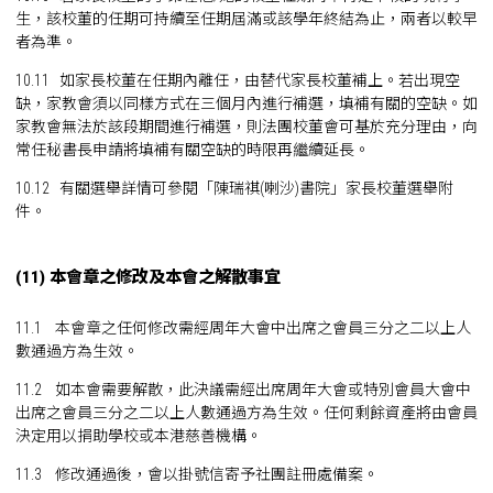
生，該校董的任期可持續至任期屆滿或該學年終結為止，兩者以較早
者為準。
10.11 如家長校董在任期內離任，由替代家長校董補上。若出現空
缺，家教會須以同樣方式在三個月內進行補選，填補有關的空缺。如
家教會無法於該段期間進行補選，則法團校董會可基於充分理由，向
常任秘書長申請將填補有關空缺的時限再繼續延長。
10.12 有關選舉詳情可參閱「陳瑞祺(喇沙)書院」家長校董選舉附
件。
(11) 本會章之修改及本會之解散事宜
11.1 本會章之任何修改需經周年大會中出席之會員三分之二以上人
數通過方為生效。
11.2 如本會需要解散，此決議需經出席周年大會或特別會員大會中
出席之會員三分之二以上人數通過方為生效。任何剩餘資產將由會員
決定用以捐助學校或本港慈善機構。
11.3 修改通過後，會以掛號信寄予社團註冊處備案。