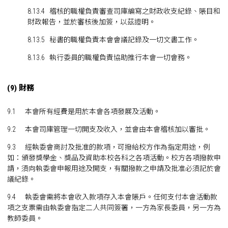
8.13.4 稽核的職權負責審查司庫編寫之財政收支紀錄、賬目和
財政報告，並於審核後加簽，以茲證明。
8.13.5 秘書的職權負責本會會議記錄及一切文書工作。
8.13.6 執行委員的職權負責協助推行本會一切會務。
(9) 財務
9.1 本會所有經費是用於本會各項發展及活動。
9.2 本會司庫管理一切開支及收入，並會由本會稽核加以審批。
9.3 經執委會商討及批准的款項，可撥給校方作為指定用途，例
如：頒發獎學金、獎品及資助本校各科之各項活動。校方各項撥款申
請，須向執委會申報用途及開支，有關撥款之申請及批准必須記於會
議紀錄。
9.4 執委會需將本會收入款項存入本會賬戶。任何支付本會活動款
項之支票需由執委會指定二人共同簽署，一方為家長委員，另一方為
教師委員。