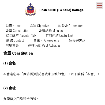
T
Chan Sui Ki (La Salle) College
首頁 home
宗旨 Objective
執委會 Committee
會章 Constitution
會議紀錄 Minutes
家長講座 Parents' Talk
有用連結 Useful Link
聯 絡 Contact
會訊 PTA Newsletter
家長興趣班
附屬會員
過往活動 Past Activities
會章 Constitution
(1) 會名
本會定名為「陳瑞祺(喇沙)書院家長教師會」。以下簡稱「本會」。
(2) 會址
九龍何文田常和街四號。