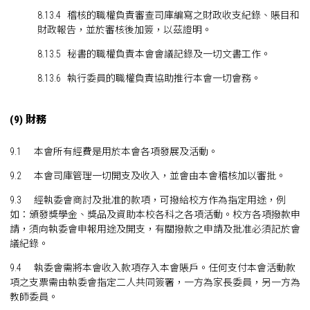
8.13.4 稽核的職權負責審查司庫編寫之財政收支紀錄、賬目和
財政報告，並於審核後加簽，以茲證明。
8.13.5 秘書的職權負責本會會議記錄及一切文書工作。
8.13.6 執行委員的職權負責協助推行本會一切會務。
(9) 財務
9.1 本會所有經費是用於本會各項發展及活動。
9.2 本會司庫管理一切開支及收入，並會由本會稽核加以審批。
9.3 經執委會商討及批准的款項，可撥給校方作為指定用途，例
如：頒發獎學金、獎品及資助本校各科之各項活動。校方各項撥款申
請，須向執委會申報用途及開支，有關撥款之申請及批准必須記於會
議紀錄。
9.4 執委會需將本會收入款項存入本會賬戶。任何支付本會活動款
項之支票需由執委會指定二人共同簽署，一方為家長委員，另一方為
教師委員。