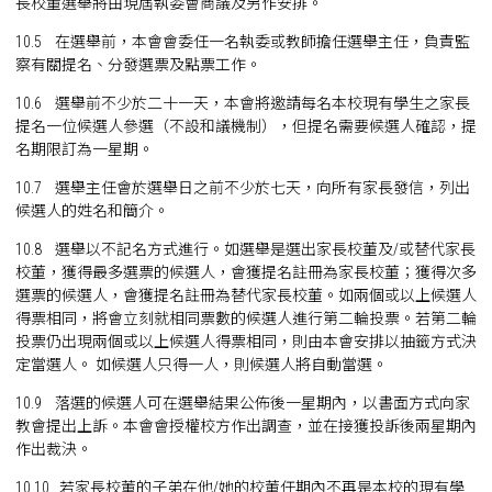
長校董選舉將由現屆執委會商議及另作安排。
10.5 在選舉前，本會會委任一名執委或教師擔任選舉主任，負責監
察有關提名、分發選票及點票工作。
10.6 選舉前不少於二十一天，本會將邀請每名本校現有學生之家長
提名一位候選人參選（不設和議機制），但提名需要候選人確認，提
名期限訂為一星期。
10.7 選舉主任會於選舉日之前不少於七天，向所有家長發信，列出
候選人的姓名和簡介。
10.8 選舉以不記名方式進行。如選舉是選出家長校董及/或替代家長
校董，獲得最多選票的候選人，會獲提名註冊為家長校董；獲得次多
選票的候選人，會獲提名註冊為替代家長校董。如兩個或以上候選人
得票相同，將會立刻就相同票數的候選人進行第二輪投票。若第二輪
投票仍出現兩個或以上候選人得票相同，則由本會安排以抽籤方式決
定當選人。 如候選人只得一人，則候選人將自動當選。
10.9 落選的候選人可在選舉結果公佈後一星期內，以書面方式向家
教會提出上訴。本會會授權校方作出調查，並在接獲投訴後兩星期內
作出裁決。
10.10 若家長校董的子弟在他/她的校董任期內不再是本校的現有學