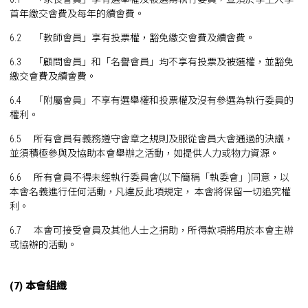
首年繳交會費及每年的續會費。
6.2 「教師會員」享有投票權，豁免繳交會費及續會費。
6.3 「顧問會員」和「名譽會員」均不享有投票及被選權，並豁免
繳交會費及續會費。
6.4 「附屬會員」不享有選舉權和投票權及沒有參選為執行委員的
權利。
6.5 所有會員有義務遵守會章之規則及服從會員大會通過的決議，
並須積極參與及協助本會舉辦之活動，如提供人力或物力資源。
6.6 所有會員不得未經執行委員會(以下簡稱「執委會」)同意，以
本會名義進行任何活動，凡違反此項規定， 本會將保留一切追究權
利。
6.7 本會可接受會員及其他人士之捐助，所得款項將用於本會主辦
或協辦的活動。
(7) 本會組織