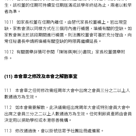
生，該校董的任期可持續至任期屆滿或該學年終結為止，兩者以較早
者為準。
10.11 如家長校董在任期內離任，由替代家長校董補上。若出現空
缺，家教會須以同樣方式在三個月內進行補選，填補有關的空缺。如
家教會無法於該段期間進行補選，則法團校董會可基於充分理由，向
常任秘書長申請將填補有關空缺的時限再繼續延長。
10.12 有關選舉詳情可參閱「陳瑞祺(喇沙)書院」家長校董選舉附
件。
(11) 本會章之修改及本會之解散事宜
11.1 本會章之任何修改需經周年大會中出席之會員三分之二以上人
數通過方為生效。
11.2 如本會需要解散，此決議需經出席周年大會或特別會員大會中
出席之會員三分之二以上人數通過方為生效。任何剩餘資產將由會員
決定用以捐助學校或本港慈善機構。
11.3 修改通過後，會以掛號信寄予社團註冊處備案。