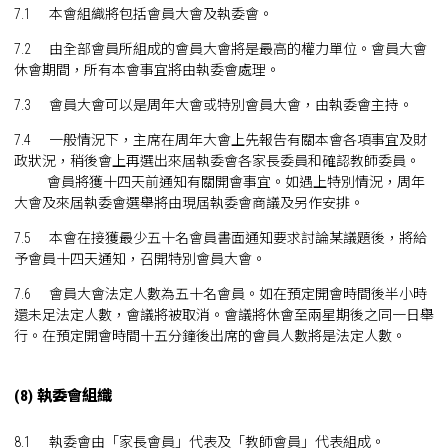
7.1 本會組織將包括會員大會及執委會。
7.2 由全部會員所組成的會員大會將是最高的權力單位。會員大會
休會期間，所有本會事宜將由執委會處理。
7.3 會員大會可以是周年大會或特別會員大會，由執委會主持。
7.4 一般情況下，主席在周年大會上先報告有關本會各項事宜及財
政狀況，稍後會上再選出來屆執委會各家長委員和確認教師委員。
會員將獲十四天前通知有關開會事宜。如遇上特別情況，周年
大會及來屆執委會選舉將由現屆執委會商議及另作安排。
7.5 本會在接獲最少五十名會員書面通知要求討論某議題後，將給
予會員十四天通知，召開特別會員大會。
7.6 會員大會法定人數為五十名會員。如在預定開會時間後半小時
還未足法定人數，會議將被取消。會議將休會至兩星期後之同一日舉
行。在預定開會時間十五分鐘後出席的會員人數將是法定人數。
(8) 執委會組織
8.1 執委會由「家長會員」代表及「教師會員」代表組成。